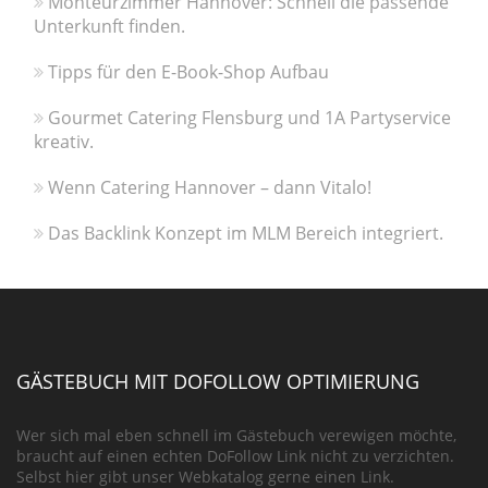
Monteurzimmer Hannover: Schnell die passende
Unterkunft finden.
Tipps für den E-Book-Shop Aufbau
Gourmet Catering Flensburg und 1A Partyservice
kreativ.
Wenn Catering Hannover – dann Vitalo!
Das Backlink Konzept im MLM Bereich integriert.
GÄSTEBUCH MIT DOFOLLOW OPTIMIERUNG
Wer sich mal eben schnell im Gästebuch verewigen möchte,
braucht auf einen echten DoFollow Link nicht zu verzichten.
Selbst hier gibt unser Webkatalog gerne einen Link.