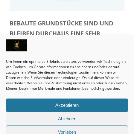
BEBAUTE GRUNDSTÜCKE SIND UND
BLEIBEN DURCHAUS EINE SEHR
ATTRAKTIVE ANGELEGENHEIT.
12. Juli 2022
admin
Aus
Immobilienvermittlung
Um Ihnen ein optimales Erlebnis zu bieten, verwenden wir Technologien
wie Cookies, um Geräteinformationen zu speichern und/oder darauf
Lesedauer:
14
Sekunden
zuzugreifen. Wenn Sie diesen Technologien zustimmen, können wir
Kontinuierlich steigen die Preise in Sachen
Daten wie das Surfverhalten oder eindeutige IDs auf dieser Website
verarbeiten. Wenn Sie ihre Zustimmung nicht erteilen oder zurückziehen,
Bebaute Grundstücke aber es ist auch ein
können bestimmte Merkmale und Funktionen beeinträchtigt werden.
Preisanstiegsende nicht zu sehen. Makler sind
voller...
Akzeptieren
+ MEHR LESEN
Ablehnen
Vorlieben