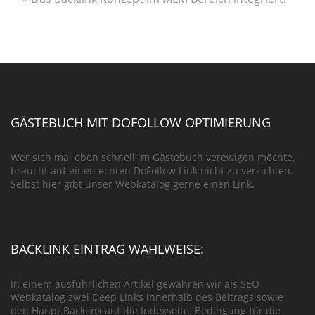
GÄSTEBUCH MIT DOFOLLOW OPTIMIERUNG
Wer sich mal eben schnell im Gästebuch verewigen möchte,
braucht auf einen echten DoFollow Link nicht zu verzichten.
Selbst hier gibt unser Webkatalog gerne einen Link.
BACKLINK EINTRAG WAHLWEISE:
In einem ausführlichen Artikel gewähren wir als SEO
Webkatalog zwei Deep Links innerhalb des Beitrags sowie
den Haupt Backlink auf die Indexseite. Bedingung für die