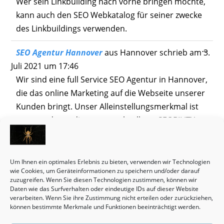
Wer sein Linkbuilding nach vorne bringen möchte,
kann auch den SEO Webkatalog für seiner zwecke
des Linkbuildings verwenden.
Dies
...
SEO Agentur Hannover
aus
Hannover
schrieb am
3.
Meta
Juli 2021
um
17:46
ein-/
Wir sind eine full Service SEO Agentur in Hannover,
die das online Marketing auf die Webseite unserer
Kunden bringt. Unser Alleinstellungsmerkmal ist
unter anderen die unverwechselbare SEOBILITY
beim unabhängigen SEOCHECK. 100% SEO -
Vergleichen Sie uns mit anderen Agenturen! Wir
bringen unsere Kunden immer auf die erste Seite
Um Ihnen ein optimales Erlebnis zu bieten, verwenden wir Technologien
wie Cookies, um Geräteinformationen zu speichern und/oder darauf
bei Google!
zuzugreifen. Wenn Sie diesen Technologien zustimmen, können wir
Daten wie das Surfverhalten oder eindeutige IDs auf dieser Website
Dies
...
Fachanwalt für Handels- und Gesellschaftsrecht
verarbeiten. Wenn Sie ihre Zustimmung nicht erteilen oder zurückziehen,
Meta
können bestimmte Merkmale und Funktionen beeinträchtigt werden.
aus
Hannover
schrieb am
3. Juli 2021
um
16:18
ein-/