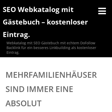
SEO Webkatalog mit
Gästebuch – kostenloser
Eintrag.
Webkatalog mit SEO Gästebuch mit echtem DoFollow
Backlink für ein besseres Linkbuilding als kostenloser
Eintrag.
MEHRFAMILIENHÄUSER
SIND IMMER EINE
ABSOLUT