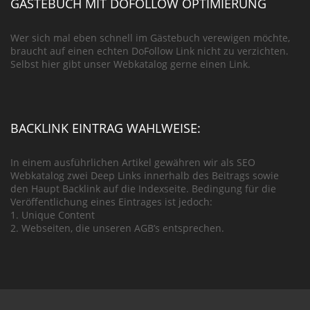
GÄSTEBUCH MIT DOFOLLOW OPTIMIERUNG
Wer sich mal eben schnell im Gästebuch verewigen möchte,
braucht auf einen echten DoFollow Link nicht zu verzichten.
Selbst hier gibt unser Webkatalog gerne einen Link.
BACKLINK EINTRAG WAHLWEISE:
In einem ausführlichen Artikel gewähren wir als SEO
Webkatalog zwei Deep Links innerhalb des Beitrags sowie
den Haupt Backlink auf die Indexseite. Bedingung für die
Veröffentlichung eines Eintrages ist jedoch:
1. Unique Content
2. Webseiten, die unseren AGB’s entsprechen.