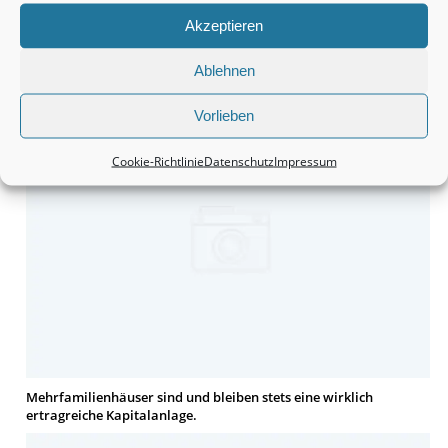
Akzeptieren
Ablehnen
Häuser bleiben tatsächlich eine wirklich interessante Sache.
Vorlieben
Cookie-Richtlinie
Datenschutz
Impressum
Mehrfamilienhäuser sind und bleiben stets eine wirklich
ertragreiche Kapitalanlage.