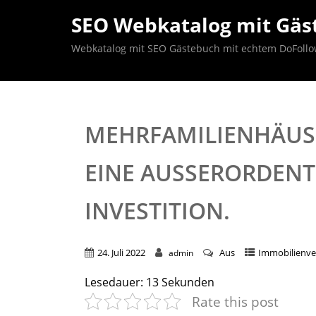
SEO Webkatalog mit Gäst
Webkatalog mit SEO Gästebuch mit echtem DoFollow B
MEHRFAMILIENHÄUSE
EINE AUSSERORDENTL
NVESTITION.
24. Juli 2022
Aus
Immobilienve
admin
Lesedauer:
13
Sekunden
Rate this post