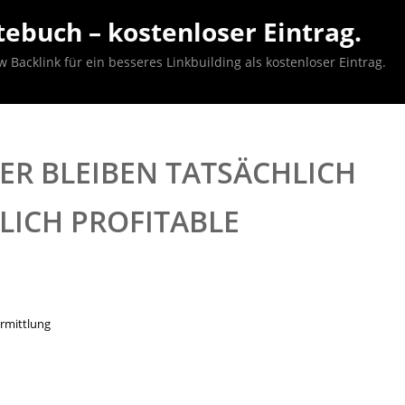
ebuch – kostenloser Eintrag.
acklink für ein besseres Linkbuilding als kostenloser Eintrag.
R BLEIBEN TATSÄCHLICH
ICH PROFITABLE I
rmittlung