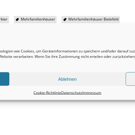
rkter
Mehrfamilienhäuser
Mehrfamilienhäuser Bielefeld
hnologien wie Cookies, um Geräteinformationen zu speichern und/oder darauf z
r Website verarbeiten. Wenn Sie ihre Zustimmung nicht erteilen oder zurückzieh
Nächster Beitrag
Doppelhaushälften bleiben tatsächlich eine
wirklich interessante Kapitalanlage.
Ablehnen
Immobilienvermittlung
Cookie-Richtlinie
Datenschutz
Impressum