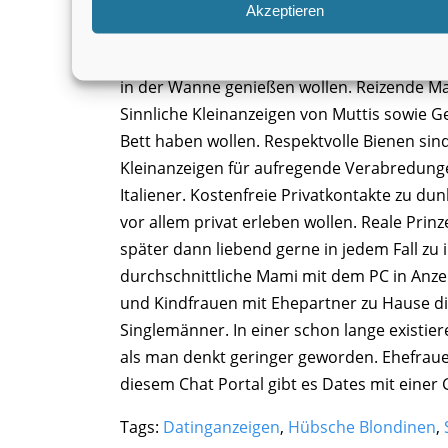
Bei
Seitensprung Unna
brauchen jetzt i
Akzeptieren
Spontane Abenteuer für Ehefrauen mit nix 
in der Wanne genießen wollen. Reizende Mam
Sinnliche Kleinanzeigen von Muttis sowie Ge
Bett haben wollen. Respektvolle Bienen sind
Kleinanzeigen für aufregende Verabredunge
Italiener. Kostenfreie Privatkontakte zu du
vor allem privat erleben wollen. Reale Pri
später dann liebend gerne in jedem Fall zu
durchschnittliche Mami mit dem PC in Anze
und Kindfrauen mit Ehepartner zu Hause die
Singlemänner. In einer schon lange existie
als man denkt geringer geworden. Ehefrauen
diesem Chat Portal gibt es Dates mit einer Ge
Tags:
Datinganzeigen
,
Hübsche Blondinen
,