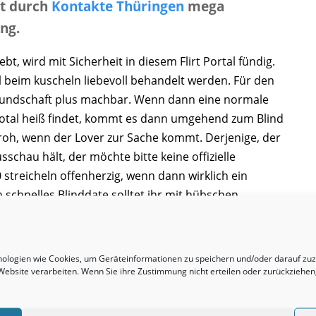
zt durch
Kontakte Thüringen
mega
ng.
bt, wird mit Sicherheit in diesem Flirt Portal fündig.
eim kuscheln liebevoll behandelt werden. Für den
Freundschaft plus machbar. Wenn dann eine normale
 total heiß findet, kommt es dann umgehend zum Blind
froh, wenn der Lover zur Sache kommt. Derjenige, der
schau hält, der möchte bitte keine offizielle
 streicheln offenherzig, wenn dann wirklich ein
n schnelles Blinddate solltet ihr mit hübschen
abstimmen. Wenn es nur um einen ONS geht, werden
mungslos und treffen sich öfter. Mehrere spontane
ger als gedacht im Schlafzimmer. Beim Dating geht es
hnologien wie Cookies, um Geräteinformationen zu speichern und/oder darauf z
 erregende Erlebnisse wenn machbar. Ältere Hausfrau
r Website verarbeiten. Wenn Sie ihre Zustimmung nicht erteilen oder zurückzieh
ch für Treffen, sie braucht keine Lebensgemeinschaft.