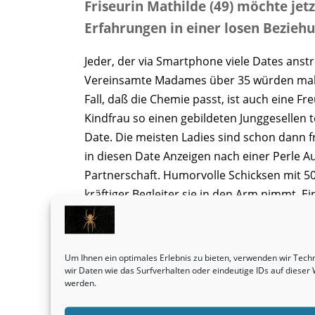
Friseurin Mathilde (49) möchte jet
Erfahrungen in einer losen Beziehu
Jeder, der via Smartphone viele Dates anstre
Vereinsamte Madames über 35 würden mal b
Fall, daß die Chemie passt, ist auch eine 
Kindfrau so einen gebildeten Junggesellen
Date. Die meisten Ladies sind schon dann 
in diesen Date Anzeigen nach einer Perle Aus
Partnerschaft. Humorvolle Schicksen mit 50
kräftiger Begleiter sie in den Arm nimmt. Ei
Blondinenan einem neutralen Treffpunkt 
oftmals die beiden Lover sehr schnell hem
Dates mit älteren Puppen landen echt häufi
Um Ihnen ein optimales Erlebnis zu bieten, verwenden wir Tec
echt nur um wahrhaftige Erfahrungen incl.
wir Daten wie das Surfverhalten oder eindeutige IDs auf diese
werden.
braucht einen Gleichgesinnten ausschließli