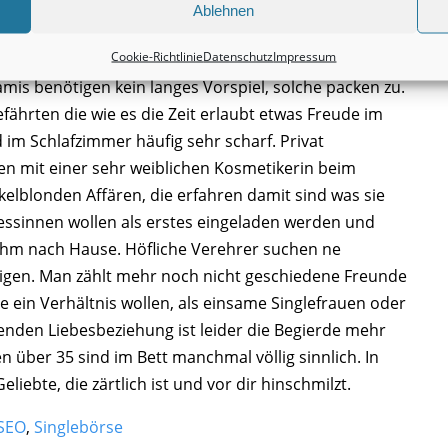
mmer mehr Omis nen tätowierten Freund
Ablehnen
Cookie-Richtlinie
Datenschutz
Impressum
zu tun, die durchaus auch Erregung an der Spüle und
is benötigen kein langes Vorspiel, solche packen zu.
fährten die wie es die Zeit erlaubt etwas Freude im
 im Schlafzimmer häufig sehr scharf. Privat
n mit einer sehr weiblichen Kosmetikerin beim
nkelblonden Affären, die erfahren damit sind was sie
nzessinnen wollen als erstes eingeladen werden und
 ihm nach Hause. Höfliche Verehrer suchen ne
igen. Man zählt mehr noch nicht geschiedene Freunde
 ein Verhältnis wollen, als einsame Singlefrauen oder
renden Liebesbeziehung ist leider die Begierde mehr
 über 35 sind im Bett manchmal völlig sinnlich. In
liebte, die zärtlich ist und vor dir hinschmilzt.
SEO
,
Singlebörse