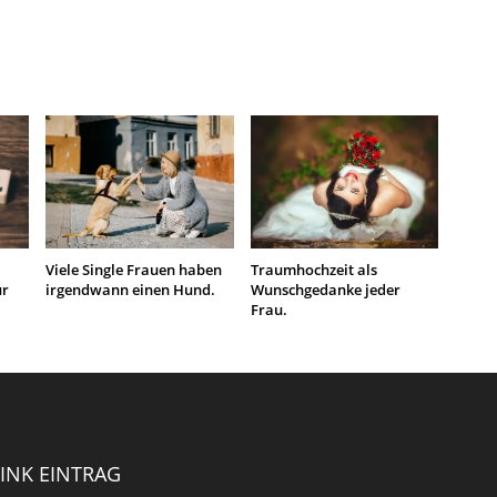
Viele Single Frauen haben
Traumhochzeit als
ür
irgendwann einen Hund.
Wunschgedanke jeder
Frau.
INK EINTRAG