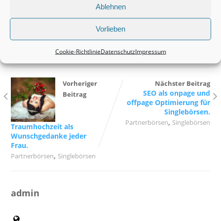
No tags for this post.
Ablehnen
Vorlieben
Cookie-Richtlinie
Datenschutz
Impressum
Vorheriger
Nächster Beitrag
SEO als onpage und
Beitrag
offpage Optimierung für
Singlebörsen.
,
Partnerbörsen
Singlebörsen
Traumhochzeit als
Wunschgedanke jeder
Frau.
,
Partnerbörsen
Singlebörsen
admin