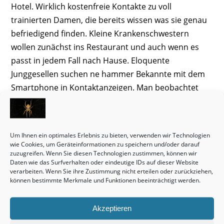
Hotel. Wirklich kostenfreie Kontakte zu voll
trainierten Damen, die bereits wissen was sie genau
befriedigend finden. Kleine Krankenschwestern
wollen zunächst ins Restaurant und auch wenn es
passt in jedem Fall nach Hause. Eloquente
Junggesellen suchen ne hammer Bekannte mit dem
Smartphone in Kontaktanzeigen. Man beobachtet
mehr in Lebenspartnerschaft befindliche Liebhaber
und Bekannte mit festem Partner zuhause die was
neues brauchen, als Partner suchende Alleinlebende.
Um Ihnen ein optimales Erlebnis zu bieten, verwenden wir Technologien
In einer langjährigen Lebensgemeinschaft ist dann
wie Cookies, um Geräteinformationen zu speichern und/oder darauf
zuzugreifen. Wenn Sie diesen Technologien zustimmen, können wir
leider die Begierde ganz natürlich weniger geworden.
Daten wie das Surfverhalten oder eindeutige IDs auf dieser Website
Mamis ab 35 sind beim küssen öfters sehr
verarbeiten. Wenn Sie ihre Zustimmung nicht erteilen oder zurückziehen,
können bestimmte Merkmale und Funktionen beeinträchtigt werden.
zugänglich. In diesem Flirtportal findet jeder Blind
Dates mit einer Bitch, die zärtlich ist und gefühlvoll
wird.
Akzeptieren