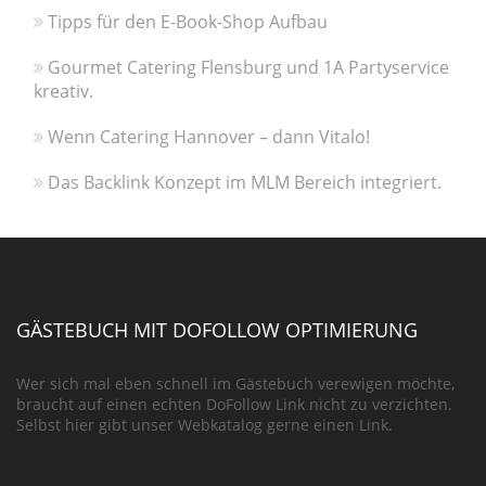
Tipps für den E-Book-Shop Aufbau
Gourmet Catering Flensburg und 1A Partyservice
kreativ.
Wenn Catering Hannover – dann Vitalo!
Das Backlink Konzept im MLM Bereich integriert.
GÄSTEBUCH MIT DOFOLLOW OPTIMIERUNG
Wer sich mal eben schnell im Gästebuch verewigen möchte,
braucht auf einen echten DoFollow Link nicht zu verzichten.
Selbst hier gibt unser Webkatalog gerne einen Link.