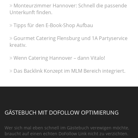
Monteurzimmer Hannover: Schnell die passende
Unterkunft finden.
Tipps für den E-Book-Shop Aufbau
Gourmet Catering Flensburg und 1A Partyservice
kreativ.
Wenn Catering Hannover – dann Vitalo!
Das Backlink Konzept im MLM Bereich integriert.
GÄSTEBUCH MIT DOFOLLOW OPTIMIERUNG
Wer sich mal eben schnell im Gästebuch verewigen möchte,
braucht auf einen echten DoFollow Link nicht zu verzichten.