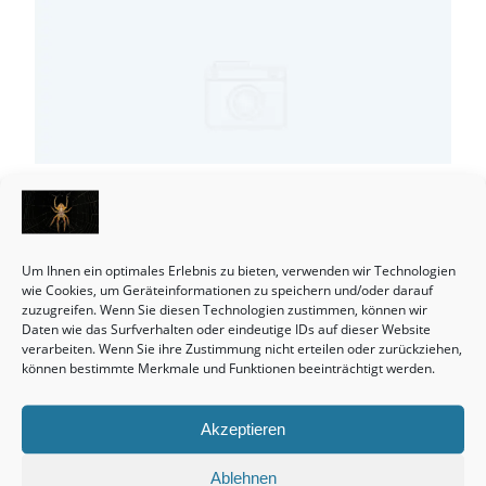
ZWEIFAMILIENHÄUSER SIND
DURCHAUS EINE ABSOLUT
Um Ihnen ein optimales Erlebnis zu bieten, verwenden wir Technologien
INTERESSANTE SACHE.
wie Cookies, um Geräteinformationen zu speichern und/oder darauf
zuzugreifen. Wenn Sie diesen Technologien zustimmen, können wir
14. Juli 2022
admin
Aus
Immobilienvermittlung
Daten wie das Surfverhalten oder eindeutige IDs auf dieser Website
verarbeiten. Wenn Sie ihre Zustimmung nicht erteilen oder zurückziehen,
können bestimmte Merkmale und Funktionen beeinträchtigt werden.
Lesedauer:
13
Sekunden
Seit Jahren steigen die Preise in Sachen
Akzeptieren
Zweifamilienhäuser und es ist ein
Preisanstiegsende nicht zu sehen.
Ablehnen