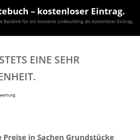
ebuch – kostenloser Eintrag.
acklink für ein besseres Linkbuilding als kostenloser Eintrag.
TETS EINE SEHR
ENHEIT.
ewertung
ie Preise in Sachen Grundstücke