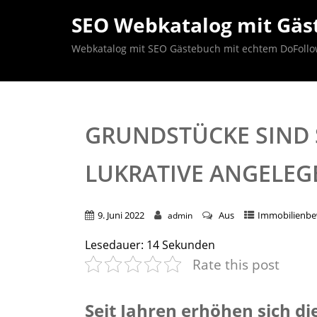
SEO Webkatalog mit Gäst
Webkatalog mit SEO Gästebuch mit echtem DoFollow B
GRUNDSTÜCKE SIND S
LUKRATIVE ANGELEG
9. Juni 2022
Aus
Immobilienb
admin
Lesedauer:
14
Sekunden
Rate this post
Seit Jahren erhöhen sich d