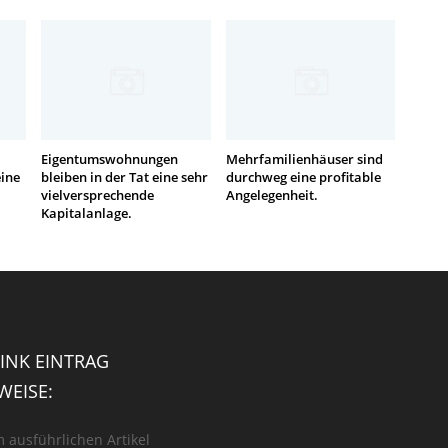
Eigentumswohnungen
Mehrfamilienhäuser sind
eine
bleiben in der Tat eine sehr
durchweg eine profitable
vielversprechende
Angelegenheit.
Kapitalanlage.
INK EINTRAG
EISE:
m ausführlichen Artikel