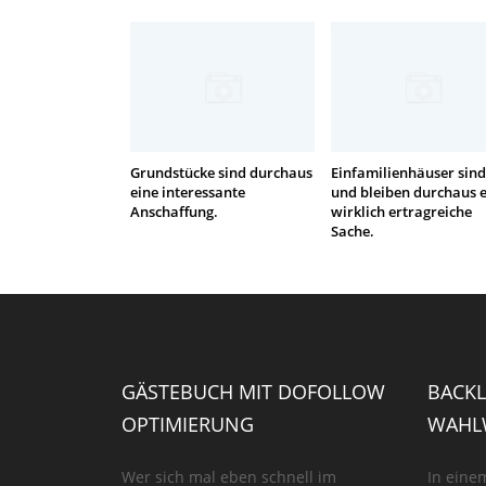
Grundstücke sind durchaus
Einfamilienhäuser sind
eine interessante
und bleiben durchaus 
Anschaffung.
wirklich ertragreiche
Sache.
GÄSTEBUCH MIT DOFOLLOW
BACKL
OPTIMIERUNG
WAHLW
Wer sich mal eben schnell im
In eine