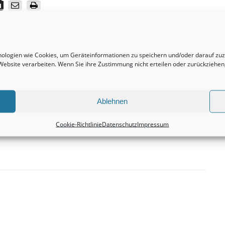
Nächster Beitrag
hnologien wie Cookies, um Geräteinformationen zu speichern und/oder darauf z
Doppelhaushälften sind in der Tat eine sehr
r Website verarbeiten. Wenn Sie ihre Zustimmung nicht erteilen oder zurückzieh
lukrative Anschaffung.
Immobilienbewertung
Ablehnen
Cookie-Richtlinie
Datenschutz
Impressum