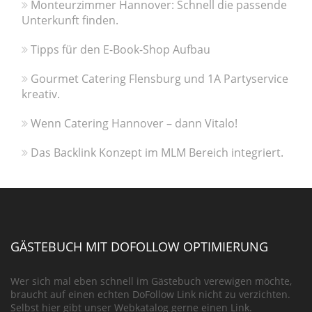
Monteurzimmer Hannover: Schnell die passende
Unterkunft finden.
Tipps für den E-Book-Shop Aufbau
Gourmet Catering Flensburg und 1A Partyservice
kreativ.
Wenn Catering Hannover – dann Vitalo!
Das Backlink Konzept im MLM Bereich integriert.
GÄSTEBUCH MIT DOFOLLOW OPTIMIERUNG
Wer sich mal eben schnell im Gästebuch verewigen möchte,
braucht auf einen echten DoFollow Link nicht zu verzichten.
Selbst hier gibt unser Webkatalog gerne einen Link.