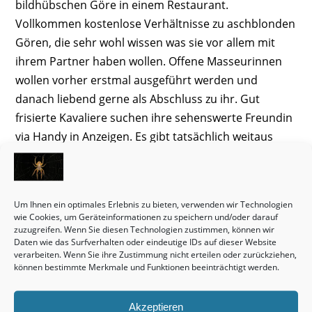
bildhübschen Göre in einem Restaurant.
Vollkommen kostenlose Verhältnisse zu aschblonden
Gören, die sehr wohl wissen was sie vor allem mit
ihrem Partner haben wollen. Offene Masseurinnen
wollen vorher erstmal ausgeführt werden und
danach liebend gerne als Abschluss zu ihr. Gut
frisierte Kavaliere suchen ihre sehenswerte Freundin
via Handy in Anzeigen. Es gibt tatsächlich weitaus
mehr in Lebenspartnerschaft befindliche Lieblinge
und Muttis mit Partner zu Hause, die ein
Techtelmechtel wünschen, als kontaktlose ledige
Um Ihnen ein optimales Erlebnis zu bieten, verwenden wir Technologien
Männer und Frauen. In einer mehrjährigen
wie Cookies, um Geräteinformationen zu speichern und/oder darauf
Lebenspartnerschaft ist dann das Sexualleben wegen
zuzugreifen. Wenn Sie diesen Technologien zustimmen, können wir
Daten wie das Surfverhalten oder eindeutige IDs auf dieser Website
nachlassender Hormone geringer geworden. Mamis
verarbeiten. Wenn Sie ihre Zustimmung nicht erteilen oder zurückziehen,
über 45 sind in der eigenen Wohnung immer wieder
können bestimmte Merkmale und Funktionen beeinträchtigt werden.
wirklich aufgeregt. In diesen Date Inseraten gibt es
Privatdates mit einer Kindfrau, die zärtlich ist und
Akzeptieren