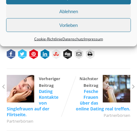
sinnlich wird.
Ablehnen
Tags:
Einsame Frauen
Vorlieben
Einsame Frauen
Cookie-Richtlinie
Datenschutz
Impressum
Vorheriger
Nächster
Beitrag
Beitrag
Dating
Fesche
Kontakte
Frauen
von
über das
Singlefrauen auf der
online Dating real treffen.
Flirtseite.
Partnerbörsen
Partnerbörsen