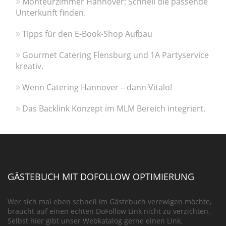
Monteurzimmer Hannover: Schnell die passende
Unterkunft finden.
Tipps für den E-Book-Shop Aufbau
Gourmet Catering Flensburg und 1A Partyservice
kreativ.
Wenn Catering Hannover – dann Vitalo!
Das Backlink Konzept im MLM Bereich integriert.
GÄSTEBUCH MIT DOFOLLOW OPTIMIERUNG
Wer sich mal eben schnell im Gästebuch verewigen möchte,
braucht auf einen echten DoFollow Link nicht zu verzichten.
Selbst hier gibt unser Webkatalog gerne einen Link.