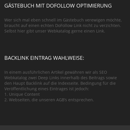
GÄSTEBUCH MIT DOFOLLOW OPTIMIERUNG
Wer sich mal eben schnell im Gästebuch verewigen möchte,
braucht auf einen echten DoFollow Link nicht zu verzichten.
Selbst hier gibt unser Webkatalog gerne einen Link.
BACKLINK EINTRAG WAHLWEISE:
In einem ausführlichen Artikel gewähren wir als SEO
Webkatalog zwei Deep Links innerhalb des Beitrags sowie
den Haupt Backlink auf die Indexseite. Bedingung für die
Veröffentlichung eines Eintrages ist jedoch:
1. Unique Content
2. Webseiten, die unseren AGB’s entsprechen.