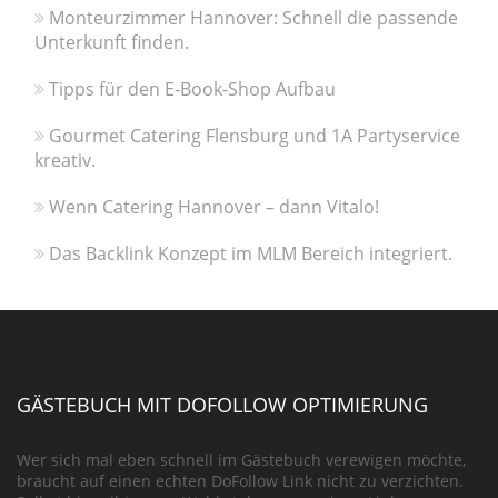
Monteurzimmer Hannover: Schnell die passende
Unterkunft finden.
Tipps für den E-Book-Shop Aufbau
Gourmet Catering Flensburg und 1A Partyservice
kreativ.
Wenn Catering Hannover – dann Vitalo!
Das Backlink Konzept im MLM Bereich integriert.
GÄSTEBUCH MIT DOFOLLOW OPTIMIERUNG
Wer sich mal eben schnell im Gästebuch verewigen möchte,
braucht auf einen echten DoFollow Link nicht zu verzichten.