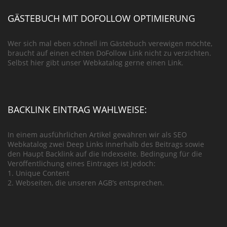
GÄSTEBUCH MIT DOFOLLOW OPTIMIERUNG
Wer sich mal eben schnell im Gästebuch verewigen möchte,
braucht auf einen echten DoFollow Link nicht zu verzichten.
Selbst hier gibt unser Webkatalog gerne einen Link.
BACKLINK EINTRAG WAHLWEISE:
In einem ausführlichen Artikel gewähren wir als SEO
Webkatalog zwei Deep Links innerhalb des Beitrags sowie
den Haupt Backlink auf die Indexseite. Bedingung für die
Veröffentlichung eines Eintrages ist jedoch:
1. Unique Content
2. Webseiten, die unseren AGB’s entsprechen.