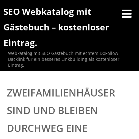
SEO Webkatalog mit
Gästebuch – kostenloser
Eintrag.
Webkatalog mit SEO Gästebuch mit echtem DoFollow
Backlink für ein besseres Linkbuilding als kostenloser
Eintrag.
ZWEIFAMILIENHÄUSER
SIND UND BLEIBEN
DURCHWEG EINE