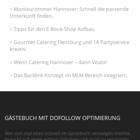
Monteurzimmer Hannover: Schnell die passende
Unterkunft finden.
Tipps für den E-Book-Shop Aufbau
Gourmet Catering Flensburg und 1A Partyservice
kreativ.
Wenn Catering Hannover – dann Vitalo!
Das Backlink Konzept im MLM Bereich integriert.
GÄSTEBUCH MIT DOFOLLOW OPTIMIERUNG
Wer sich mal eben schnell im Gästebuch verewigen möchte,
braucht auf einen echten DoFollow Link nicht zu verzichten.