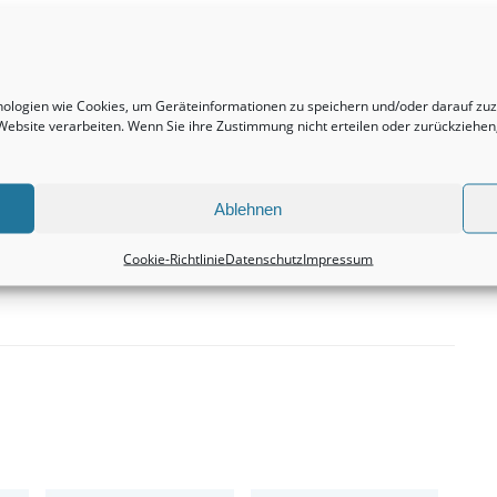
Nächster Beitrag
ehr
Reihenhäuser sind und bleiben durchweg eine
hnologien wie Cookies, um Geräteinformationen zu speichern und/oder darauf z
faszinierende Investition.
r Website verarbeiten. Wenn Sie ihre Zustimmung nicht erteilen oder zurückzieh
Immobilienvermittlung
Ablehnen
Cookie-Richtlinie
Datenschutz
Impressum