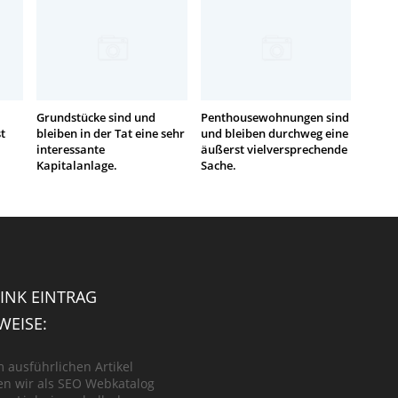
Grundstücke sind und
Penthousewohnungen sind
t
bleiben in der Tat eine sehr
und bleiben durchweg eine
interessante
äußerst vielversprechende
Kapitalanlage.
Sache.
INK EINTRAG
EISE:
m ausführlichen Artikel
n wir als SEO Webkatalog