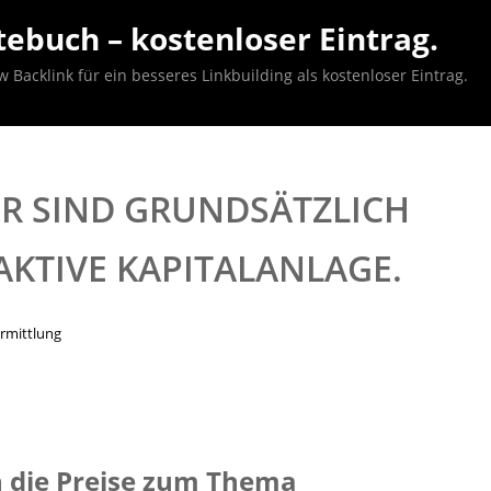
ebuch – kostenloser Eintrag.
acklink für ein besseres Linkbuilding als kostenloser Eintrag.
R SIND GRUNDSÄTZLICH
AKTIVE KAPITALANLAGE.
rmittlung
h die Preise zum Thema