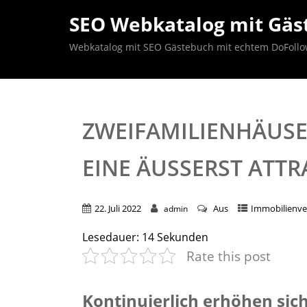
SEO Webkatalog mit Gäst
Webkatalog mit SEO Gästebuch mit echtem DoFollow B
ZWEIFAMILIENHÄUSE
EINE ÄUSSERST ATTR
22. Juli 2022
Aus
Immobilienve
admin
Lesedauer:
14
Sekunden
Rate this post
Kontinuierlich erhöhen sic