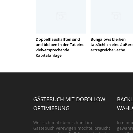
Doppelhaushälften sind
Bungalows bleiben
und bleiben in der Tat eine
tatsächlich eine äußers
vielversprechende
ertragreiche Sache.
Kapitalanlage.
GÄSTEBUCH MIT DOFOLLOW
BACKL
OPTIMIERUNG
WAHLW
Wer sich mal eben schnell im
In eine
Gästebuch verewigen möchte, braucht
gewähre