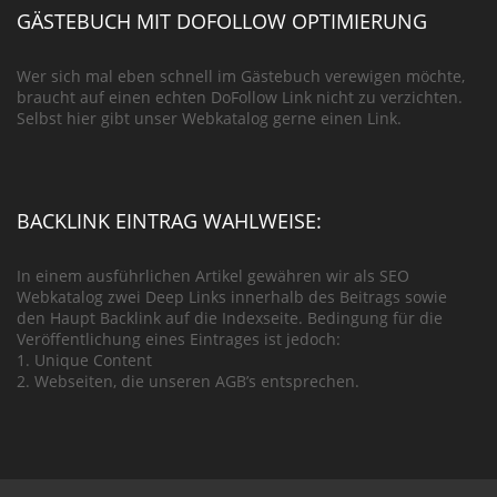
GÄSTEBUCH MIT DOFOLLOW OPTIMIERUNG
Wer sich mal eben schnell im Gästebuch verewigen möchte,
braucht auf einen echten DoFollow Link nicht zu verzichten.
Selbst hier gibt unser Webkatalog gerne einen Link.
BACKLINK EINTRAG WAHLWEISE:
In einem ausführlichen Artikel gewähren wir als SEO
Webkatalog zwei Deep Links innerhalb des Beitrags sowie
den Haupt Backlink auf die Indexseite. Bedingung für die
Veröffentlichung eines Eintrages ist jedoch:
1. Unique Content
2. Webseiten, die unseren AGB’s entsprechen.