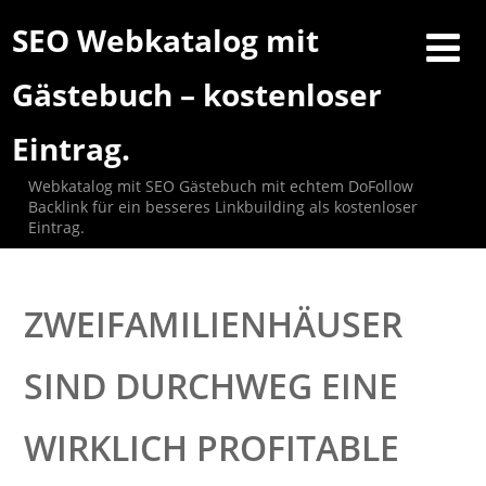
SEO Webkatalog mit
Gästebuch – kostenloser
Eintrag.
Webkatalog mit SEO Gästebuch mit echtem DoFollow
Backlink für ein besseres Linkbuilding als kostenloser
Eintrag.
ZWEIFAMILIENHÄUSER
SIND DURCHWEG EINE
WIRKLICH PROFITABLE