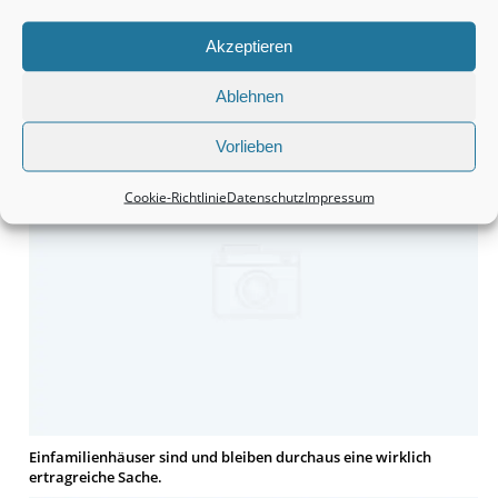
Akzeptieren
Ablehnen
Grundstücke sind durchaus eine interessante Anschaffung.
Vorlieben
Cookie-Richtlinie
Datenschutz
Impressum
Einfamilienhäuser sind und bleiben durchaus eine wirklich
ertragreiche Sache.