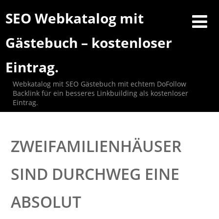
SEO Webkatalog mit
Gästebuch – kostenloser
Eintrag.
Webkatalog mit SEO Gästebuch mit echtem DoFollow
Backlink für ein besseres Linkbuilding als kostenloser
Eintrag.
ZWEIFAMILIENHÄUSER
SIND DURCHWEG EINE
ABSOLUT