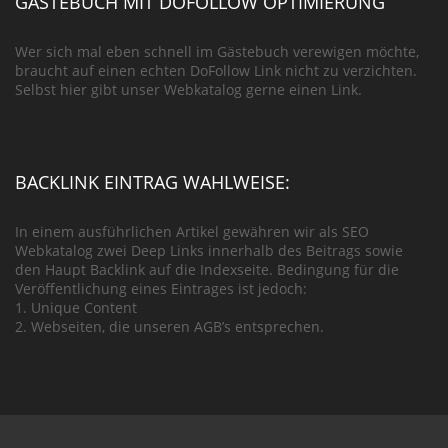
GÄSTEBUCH MIT DOFOLLOW OPTIMIERUNG
Wer sich mal eben schnell im Gästebuch verewigen möchte,
braucht auf einen echten DoFollow Link nicht zu verzichten.
Selbst hier gibt unser Webkatalog gerne einen Link.
BACKLINK EINTRAG WAHLWEISE:
In einem ausführlichen Artikel gewähren wir als SEO
Webkatalog zwei Deep Links innerhalb des Beitrags sowie
den Haupt Backlink auf die Indexseite. Bedingung für die
Veröffentlichung eines Eintrages ist jedoch:
1. Unique Content
2. Webseiten, die unseren AGB’s entsprechen.