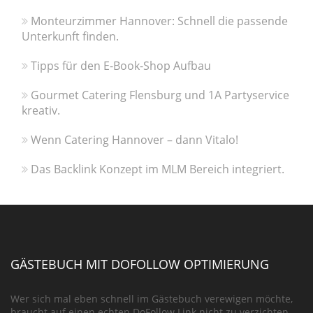
Monteurzimmer Hannover: Schnell die passende
Unterkunft finden.
Tipps für den E-Book-Shop Aufbau
Gourmet Catering Flensburg und 1A Partyservice
kreativ.
Wenn Catering Hannover – dann Vitalo!
Das Backlink Konzept im MLM Bereich integriert.
GÄSTEBUCH MIT DOFOLLOW OPTIMIERUNG
Wer sich mal eben schnell im Gästebuch verewigen möchte,
braucht auf einen echten DoFollow Link nicht zu verzichten.