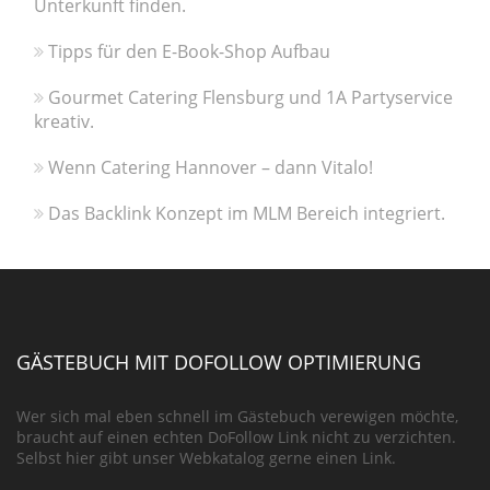
Unterkunft finden.
Tipps für den E-Book-Shop Aufbau
Gourmet Catering Flensburg und 1A Partyservice
kreativ.
Wenn Catering Hannover – dann Vitalo!
Das Backlink Konzept im MLM Bereich integriert.
GÄSTEBUCH MIT DOFOLLOW OPTIMIERUNG
Wer sich mal eben schnell im Gästebuch verewigen möchte,
braucht auf einen echten DoFollow Link nicht zu verzichten.
Selbst hier gibt unser Webkatalog gerne einen Link.