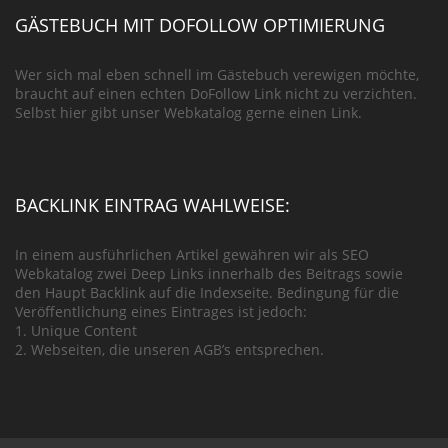
GÄSTEBUCH MIT DOFOLLOW OPTIMIERUNG
Wer sich mal eben schnell im Gästebuch verewigen möchte,
braucht auf einen echten DoFollow Link nicht zu verzichten.
Selbst hier gibt unser Webkatalog gerne einen Link.
BACKLINK EINTRAG WAHLWEISE:
In einem ausführlichen Artikel gewähren wir als SEO
Webkatalog zwei Deep Links innerhalb des Beitrags sowie
den Haupt Backlink auf die Indexseite. Bedingung für die
Veröffentlichung eines Eintrages ist jedoch:
1. Unique Content
2. Webseiten, die unseren AGB’s entsprechen.