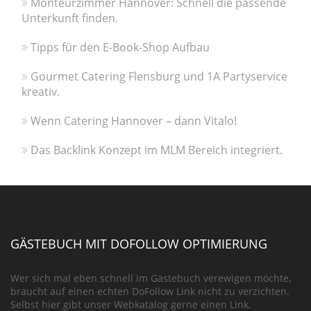
Monteurzimmer Hannover: Schnell die passende
Unterkunft finden.
Tipps für den E-Book-Shop Aufbau
Gourmet Catering Flensburg und 1A Partyservice
kreativ.
Wenn Catering Hannover – dann Vitalo!
Das Backlink Konzept im MLM Bereich integriert.
GÄSTEBUCH MIT DOFOLLOW OPTIMIERUNG
Wer sich mal eben schnell im Gästebuch verewigen möchte,
braucht auf einen echten DoFollow Link nicht zu verzichten.
Selbst hier gibt unser Webkatalog gerne einen Link.