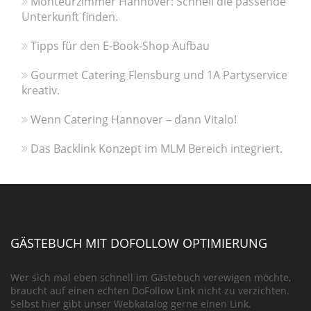
Monteurzimmer Hannover: Schnell die passende
Unterkunft finden.
Tipps für den E-Book-Shop Aufbau
Gourmet Catering Flensburg und 1A Partyservice
kreativ.
Wenn Catering Hannover – dann Vitalo!
Das Backlink Konzept im MLM Bereich integriert.
GÄSTEBUCH MIT DOFOLLOW OPTIMIERUNG
Wer sich mal eben schnell im Gästebuch verewigen möchte,
braucht auf einen echten DoFollow Link nicht zu verzichten.
Selbst hier gibt unser Webkatalog gerne einen Link.