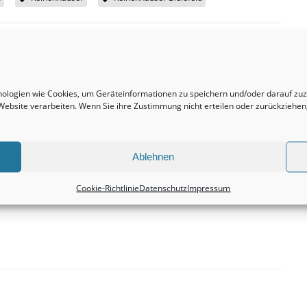
hnologien wie Cookies, um Geräteinformationen zu speichern und/oder darauf z
Nächster Beitrag
r Website verarbeiten. Wenn Sie ihre Zustimmung nicht erteilen oder zurückzieh
Mehrfamilienhäuser sind und bleiben stets eine
vielversprechende Anschaffung.
Immobilienmakler
Ablehnen
Cookie-Richtlinie
Datenschutz
Impressum