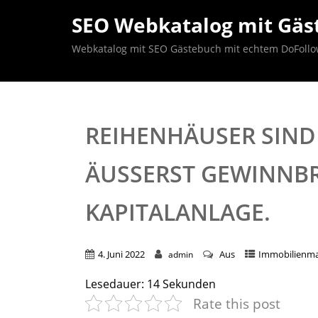
SEO Webkatalog mit Gäst
Webkatalog mit SEO Gästebuch mit echtem DoFollow B
REIHENHÄUSER SIND 
ÄUSSERST GEWINNBR
APITALANLAGE.
4. Juni 2022
Aus
Immobilienma
admin
Lesedauer:
14
Sekunden
Rate this post