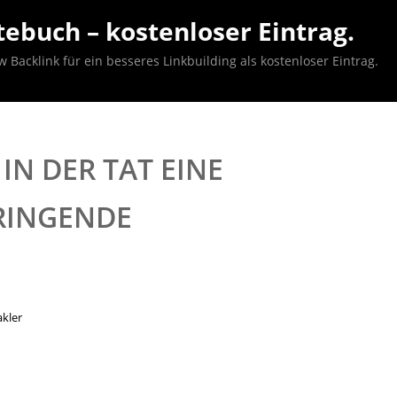
ebuch – kostenloser Eintrag.
acklink für ein besseres Linkbuilding als kostenloser Eintrag.
IN DER TAT EINE
INGENDE K
kler