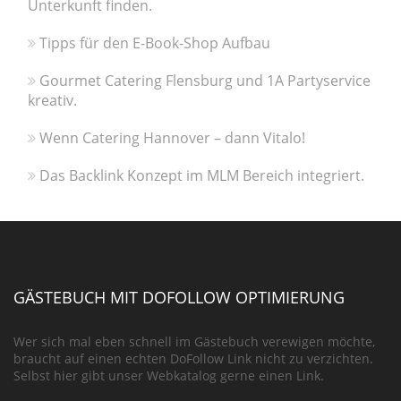
Unterkunft finden.
Tipps für den E-Book-Shop Aufbau
Gourmet Catering Flensburg und 1A Partyservice
kreativ.
Wenn Catering Hannover – dann Vitalo!
Das Backlink Konzept im MLM Bereich integriert.
GÄSTEBUCH MIT DOFOLLOW OPTIMIERUNG
Wer sich mal eben schnell im Gästebuch verewigen möchte,
braucht auf einen echten DoFollow Link nicht zu verzichten.
Selbst hier gibt unser Webkatalog gerne einen Link.