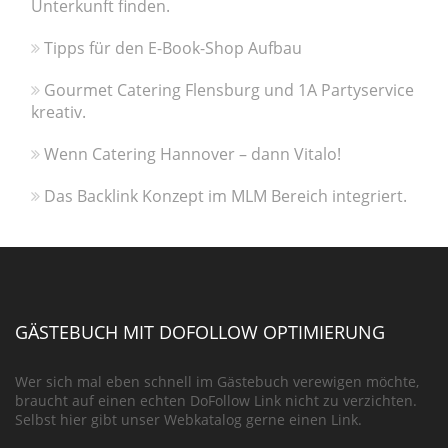
Unterkunft finden.
Tipps für den E-Book-Shop Aufbau
Gourmet Catering Flensburg und 1A Partyservice
kreativ.
Wenn Catering Hannover – dann Vitalo!
Das Backlink Konzept im MLM Bereich integriert.
GÄSTEBUCH MIT DOFOLLOW OPTIMIERUNG
Wer sich mal eben schnell im Gästebuch verewigen möchte,
braucht auf einen echten DoFollow Link nicht zu verzichten.
Selbst hier gibt unser Webkatalog gerne einen Link.