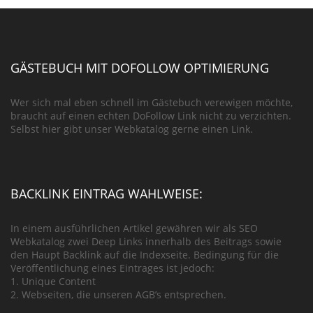
GÄSTEBUCH MIT DOFOLLOW OPTIMIERUNG
Wer sich mal eben schnell im Gästebuch verewigen möchte,
braucht auf einen echten DoFollow Link nicht zu verzichten.
Selbst hier gibt unser Webkatalog gerne einen Link.
BACKLINK EINTRAG WAHLWEISE:
In einem ausführlichen Artikel gewähren wir als SEO
Webkatalog zwei Deep Links innerhalb des Beitrags sowie
den Haupt Backlink auf die Indexseite. Bedingung für die
Veröffentlichung eines Eintrages ist jedoch:
1. Unique Content
2. Webseiten, die unseren AGB’s entsprechen.