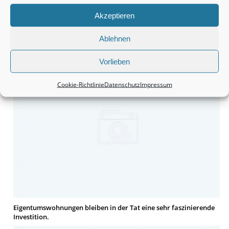
Akzeptieren
Monteurzimmer Hannover: Schnell die passende Unterkunft
Ablehnen
finden.
Vorlieben
Cookie-Richtlinie
Datenschutz
Impressum
Eigentumswohnungen bleiben in der Tat eine sehr faszinierende
Investition.