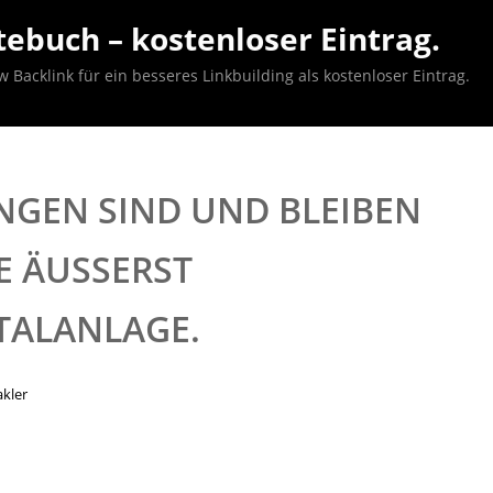
ebuch – kostenloser Eintrag.
acklink für ein besseres Linkbuilding als kostenloser Eintrag.
EN SIND UND BLEIBEN
 ÄUSSERST F
TALANLAGE.
kler