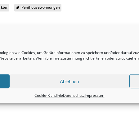
rkter
Penthousewohnungen
hnologien wie Cookies, um Geräteinformationen zu speichern und/oder darauf z
r Website verarbeiten. Wenn Sie ihre Zustimmung nicht erteilen oder zurückzieh
Nächster Beitrag
Penthousewohnungen sind und bleiben
grundsätzlich eine absolut lukrative Anschaffung.
Ablehnen
Immobilienmakler
Cookie-Richtlinie
Datenschutz
Impressum