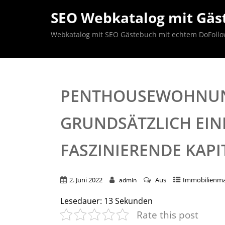
SEO Webkatalog mit Gäst
Webkatalog mit SEO Gästebuch mit echtem DoFollow B
PENTHOUSEWOHNUNG
GRUNDSÄTZLICH EINE
ASZINIERENDE KAPI
2. Juni 2022
Aus
Immobilienma
admin
Lesedauer:
13
Sekunden
Rate this post