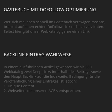
GÄSTEBUCH MIT DOFOLLOW OPTIMIERUNG
Wer sich mal eben schnell im Gästebuch verewigen möchte,
braucht auf einen echten DoFollow Link nicht zu verzichten.
Selbst hier gibt unser Webkatalog gerne einen Link.
BACKLINK EINTRAG WAHLWEISE:
In einem ausführlichen Artikel gewähren wir als SEO
Webkatalog zwei Deep Links innerhalb des Beitrags sowie
den Haupt Backlink auf die Indexseite. Bedingung für die
Veröffentlichung eines Eintrages ist jedoch:
1. Unique Content
2. Webseiten, die unseren AGB’s entsprechen.