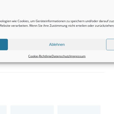
Nächster Beitrag
Häuser bleiben in der Tat eine absolut
interessante Investition.
hnologien wie Cookies, um Geräteinformationen zu speichern und/oder darauf z
Immobilienbewertung
r Website verarbeiten. Wenn Sie ihre Zustimmung nicht erteilen oder zurückzieh
Ablehnen
Cookie-Richtlinie
Datenschutz
Impressum