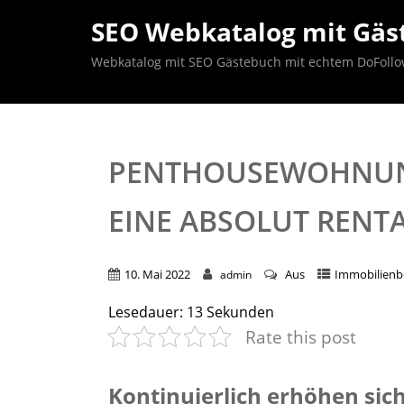
SEO Webkatalog mit Gäst
Webkatalog mit SEO Gästebuch mit echtem DoFollow B
PENTHOUSEWOHNUNG
EINE ABSOLUT RENT
10. Mai 2022
Aus
Immobilien
admin
Lesedauer:
13
Sekunden
Rate this post
Kontinuierlich erhöhen sic