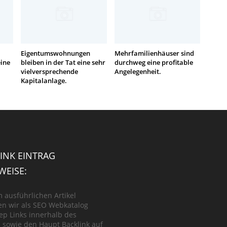
Eigentumswohnungen
Mehrfamilienhäuser sind
eine
bleiben in der Tat eine sehr
durchweg eine profitable
vielversprechende
Angelegenheit.
Kapitalanlage.
INK EINTRAG
EISE:
m ausführlichen Artikel
n wir als SEO Webkatalog
ep Links innerhalb des
s sowie den Haupt Backlink auf