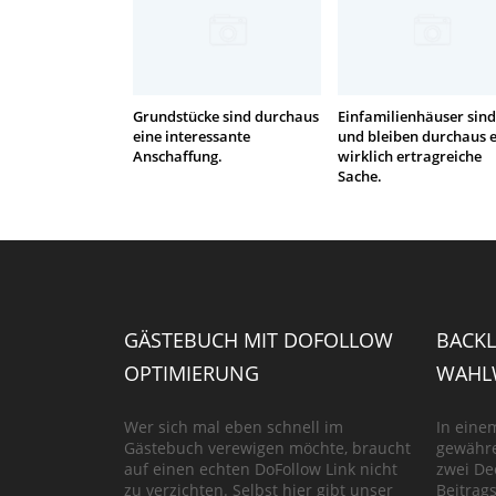
Grundstücke sind durchaus
Einfamilienhäuser sind
eine interessante
und bleiben durchaus 
Anschaffung.
wirklich ertragreiche
Sache.
GÄSTEBUCH MIT DOFOLLOW
BACKL
OPTIMIERUNG
WAHLW
Wer sich mal eben schnell im
In eine
Gästebuch verewigen möchte, braucht
gewähre
auf einen echten DoFollow Link nicht
zwei De
zu verzichten. Selbst hier gibt unser
Beitrag