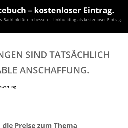
ebuch – kostenloser Eintrag.
acklink für ein besseres Linkbuilding als kostenloser Eintrag.
EN SIND TATSÄCHLICH
ABLE ANSCHAFFUNG.
bewertung
h die Preise zum Thema