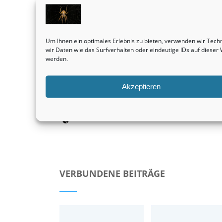
Vorheriger Beitrag
Immobilien sind stets eine äußerst profitable
Angelegenheit.
Um Ihnen ein optimales Erlebnis zu bieten, verwenden wir Tec
Immobilienbewertung
wir Daten wie das Surfverhalten oder eindeutige IDs auf diese
werden.
Akzeptieren
admin
VERBUNDENE BEITRÄGE