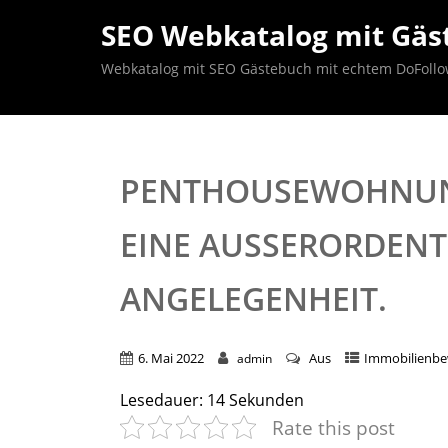
SEO Webkatalog mit Gäst
Webkatalog mit SEO Gästebuch mit echtem DoFollow B
PENTHOUSEWOHNUNG
EINE AUSSERORDENT
NGELEGENHEIT.
6. Mai 2022
Aus
Immobilienb
admin
Lesedauer:
14
Sekunden
Rate this post