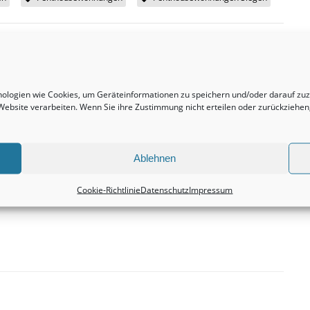
hnologien wie Cookies, um Geräteinformationen zu speichern und/oder darauf z
Nächster Beitrag
r Website verarbeiten. Wenn Sie ihre Zustimmung nicht erteilen oder zurückzieh
Mehrfamilienhäuser bleiben durchweg eine
außerordentlich faszinierende Kapitalanlage.
Immobilienbewertung
Ablehnen
Cookie-Richtlinie
Datenschutz
Impressum