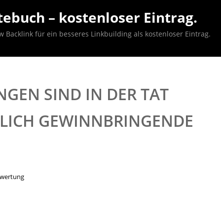
ebuch – kostenloser Eintrag.
acklink für ein besseres Linkbuilding als kostenloser Eintrag.
EN SIND IN DER TAT
LICH GEWINNBRINGENDE A
ewertung