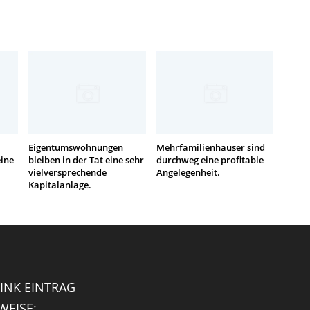
Eigentumswohnungen
Mehrfamilienhäuser sind
eine
bleiben in der Tat eine sehr
durchweg eine profitable
vielversprechende
Angelegenheit.
Kapitalanlage.
INK EINTRAG
EISE: