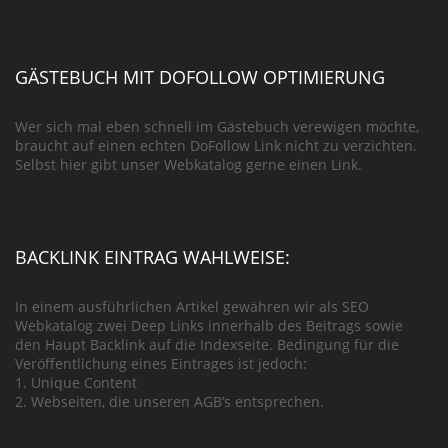
GÄSTEBUCH MIT DOFOLLOW OPTIMIERUNG
Wer sich mal eben schnell im Gästebuch verewigen möchte,
braucht auf einen echten DoFollow Link nicht zu verzichten.
Selbst hier gibt unser Webkatalog gerne einen Link.
BACKLINK EINTRAG WAHLWEISE:
In einem ausführlichen Artikel gewähren wir als SEO
Webkatalog zwei Deep Links innerhalb des Beitrags sowie
den Haupt Backlink auf die Indexseite. Bedingung für die
Veröffentlichung eines Eintrages ist jedoch:
1. Unique Content
2. Webseiten, die unseren AGB’s entsprechen.