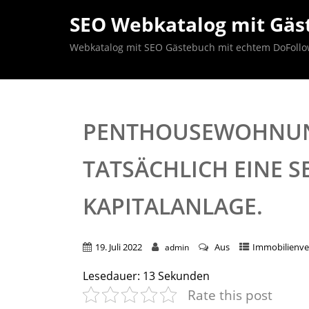
SEO Webkatalog mit Gäst
Webkatalog mit SEO Gästebuch mit echtem DoFollow B
PENTHOUSEWOHNUN
TATSÄCHLICH EINE S
KAPITALANLAGE.
19. Juli 2022
Aus
Immobilienve
admin
Lesedauer:
13
Sekunden
Rate this post