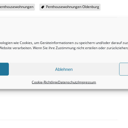
Penthousewohnungen
Penthousewohnungen Oldenburg
hnologien wie Cookies, um Geräteinformationen zu speichern und/oder darauf z
r Website verarbeiten. Wenn Sie ihre Zustimmung nicht erteilen oder zurückzieh
Nächster Beitrag
Immobilien bleiben in der Tat eine rentable
Investition.
Immobilienvermittlung
Ablehnen
Cookie-Richtlinie
Datenschutz
Impressum