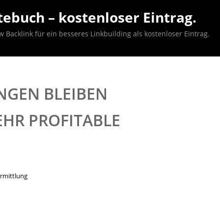
ebuch – kostenloser Eintrag.
acklink für ein besseres Linkbuilding als kostenloser Eintrag.
GEN BLEIBEN
EHR PROFITABLE
rmittlung