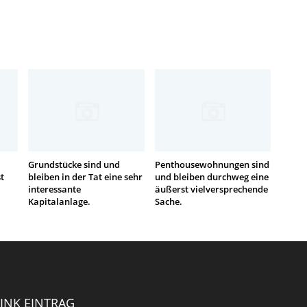
Grundstücke sind und
Penthousewohnungen sind
t
bleiben in der Tat eine sehr
und bleiben durchweg eine
interessante
äußerst vielversprechende
Kapitalanlage.
Sache.
INK EINTRAG