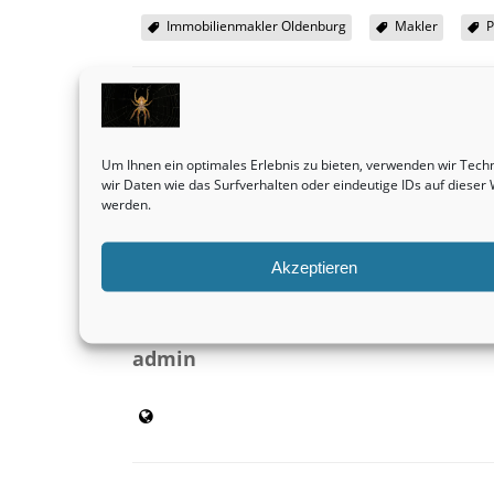
Immobilienmakler Oldenburg
Makler
SHARE THIS
Um Ihnen ein optimales Erlebnis zu bieten, verwenden wir Tec
wir Daten wie das Surfverhalten oder eindeutige IDs auf diese
Vorheriger Beitrag
werden.
Zweifamilienhäuser bleiben grundsätzlich eine
wirklich faszinierende Kapitalanlage.
Immobilienvermittlung
Akzeptieren
admin