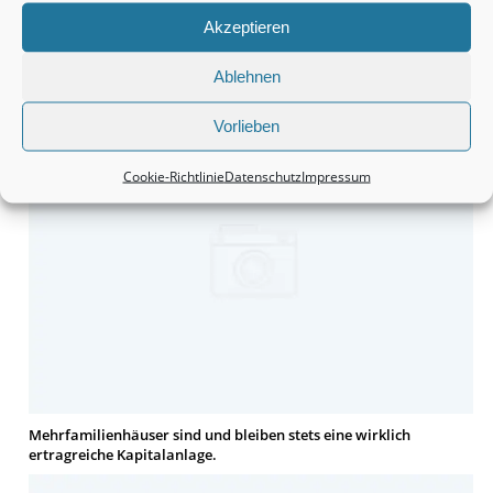
Akzeptieren
Ablehnen
Häuser bleiben tatsächlich eine wirklich interessante Sache.
Vorlieben
Cookie-Richtlinie
Datenschutz
Impressum
Mehrfamilienhäuser sind und bleiben stets eine wirklich
ertragreiche Kapitalanlage.