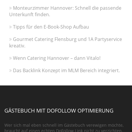
Monteurzimmer Hannover: Schnell die passende
Unterkunft finden.
Tipps für den E-Book-Shop Aufbau
Gourmet Catering Flensburg und 1A Partyservice
kreativ.
Wenn Catering Hannover – dann Vitalo!
Das Backlink Konzept im MLM Bereich integriert.
GÄSTEBUCH MIT DOFOLLOW OPTIMIERUNG
Wer sich mal eben schnell im Gästebuch verewigen möchte,
braucht auf einen echten DoFollow Link nicht zu verzichten.