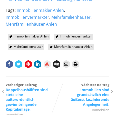
Tags:
Immobilienmakler Ahlen
,
Immobilienvermarkter
,
Mehrfamilienhäuser
,
Mehrfamilienhäuser Ahlen
Immobilienmakler Ahlen
Immobilienvermarkter
Mehrfamilienhäuser
Mehrfamilienhäuser Ahlen
Vorheriger Beitrag
Nächster Beitrag
Doppelhaushälften sind
Immobilien sind
stets eine
grundsätzlich eine
außerordentlich
äußerst faszinierende
gewinnbringende
Angelegenheit.
Kapitalanlage.
Immobilien
Immobilien