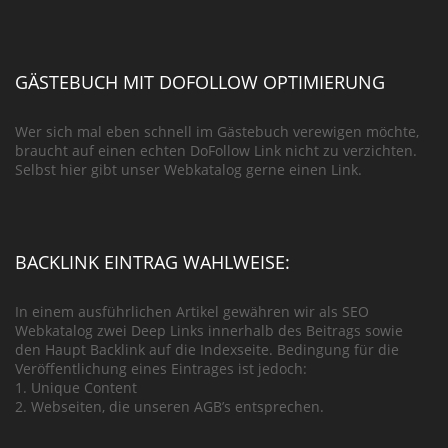
GÄSTEBUCH MIT DOFOLLOW OPTIMIERUNG
Wer sich mal eben schnell im Gästebuch verewigen möchte,
braucht auf einen echten DoFollow Link nicht zu verzichten.
Selbst hier gibt unser Webkatalog gerne einen Link.
BACKLINK EINTRAG WAHLWEISE:
In einem ausführlichen Artikel gewähren wir als SEO
Webkatalog zwei Deep Links innerhalb des Beitrags sowie
den Haupt Backlink auf die Indexseite. Bedingung für die
Veröffentlichung eines Eintrages ist jedoch:
1. Unique Content
2. Webseiten, die unseren AGB’s entsprechen.