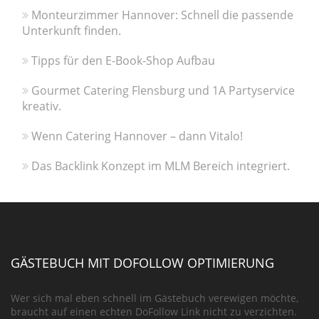
Monteurzimmer Hannover: Schnell die passende
Unterkunft finden.
Tipps für den E-Book-Shop Aufbau
Gourmet Catering Flensburg und 1A Partyservice
kreativ.
Wenn Catering Hannover – dann Vitalo!
Das Backlink Konzept im MLM Bereich integriert.
GÄSTEBUCH MIT DOFOLLOW OPTIMIERUNG
Wer sich mal eben schnell im Gästebuch verewigen möchte,
braucht auf einen echten DoFollow Link nicht zu verzichten.