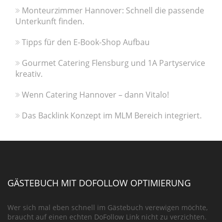
Monteurzimmer Hannover: Schnell die passende
Unterkunft finden.
Tipps für den E-Book-Shop Aufbau
Gourmet Catering Flensburg und 1A Partyservice
kreativ.
Wenn Catering Hannover – dann Vitalo!
Das Backlink Konzept im MLM Bereich integriert.
GÄSTEBUCH MIT DOFOLLOW OPTIMIERUNG
Wer sich mal eben schnell im Gästebuch verewigen möchte,
braucht auf einen echten DoFollow Link nicht zu verzichten.