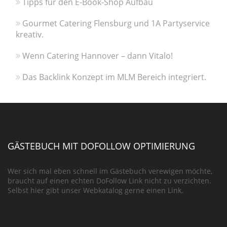
Tipps für den E-Book-Shop Aufbau
Gourmet Catering Flensburg und 1A Partyservice
kreativ.
Wenn Catering Hannover – dann Vitalo!
Das Backlink Konzept im MLM Bereich integriert.
GÄSTEBUCH MIT DOFOLLOW OPTIMIERUNG
Wer sich mal eben schnell im Gästebuch verewigen möchte,
braucht auf einen echten DoFollow Link nicht zu verzichten.
Selbst hier gibt unser Webkatalog gerne einen Link.