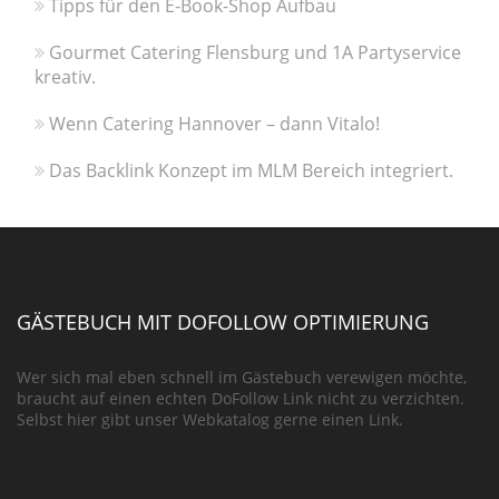
Tipps für den E-Book-Shop Aufbau
Gourmet Catering Flensburg und 1A Partyservice
kreativ.
Wenn Catering Hannover – dann Vitalo!
Das Backlink Konzept im MLM Bereich integriert.
GÄSTEBUCH MIT DOFOLLOW OPTIMIERUNG
Wer sich mal eben schnell im Gästebuch verewigen möchte,
braucht auf einen echten DoFollow Link nicht zu verzichten.
Selbst hier gibt unser Webkatalog gerne einen Link.