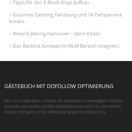
Tipps für den E-Book-Shop Aufbau
Gourmet Catering Flensburg und 1A Partyservice
kreativ.
Wenn Catering Hannover – dann Vitalo!
Das Backlink Konzept im MLM Bereich integriert.
GÄSTEBUCH MIT DOFOLLOW OPTIMIERUNG
Wer sich mal eben schnell im Gästebuch verewigen möchte,
braucht auf einen echten DoFollow Link nicht zu verzichten.
Selbst hier gibt unser Webkatalog gerne einen Link.