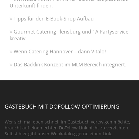
Unterkunft finden.
Tipps für den E-Book-Shop Aufbau
Gourmet Catering Flensburg und 1A Partyservice
kreativ.
Wenn Catering Hannover – dann Vitalo!
Das Backlink Konzept im MLM Bereich integriert.
GÄSTEBUCH MIT DOFOLLOW OPTIMIERUNG
Wer sich mal eben schnell im Gästebuch verewigen möchte,
braucht auf einen echten DoFollow Link nicht zu verzichten.
Selbst hier gibt unser Webkatalog gerne einen Link.