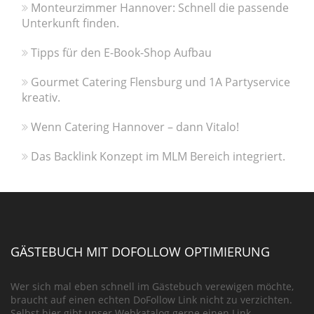
Monteurzimmer Hannover: Schnell die passende
Unterkunft finden.
Tipps für den E-Book-Shop Aufbau
Gourmet Catering Flensburg und 1A Partyservice
kreativ.
Wenn Catering Hannover – dann Vitalo!
Das Backlink Konzept im MLM Bereich integriert.
GÄSTEBUCH MIT DOFOLLOW OPTIMIERUNG
Wer sich mal eben schnell im Gästebuch verewigen möchte,
braucht auf einen echten DoFollow Link nicht zu verzichten.
Selbst hier gibt unser Webkatalog gerne einen Link.