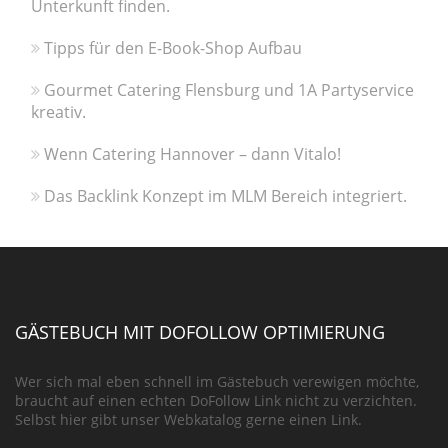
Unterkunft finden.
Tipps für den E-Book-Shop Aufbau
Gourmet Catering Flensburg und 1A Partyservice
kreativ.
Wenn Catering Hannover – dann Vitalo!
Das Backlink Konzept im MLM Bereich integriert.
GÄSTEBUCH MIT DOFOLLOW OPTIMIERUNG
Wer sich mal eben schnell im Gästebuch verewigen möchte,
braucht auf einen echten DoFollow Link nicht zu verzichten.
Selbst hier gibt unser Webkatalog gerne einen Link.