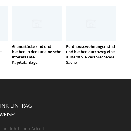
Grundstücke sind und
Penthousewohnungen sind
t
bleiben in der Tat eine sehr
und bleiben durchweg eine
interessante
äußerst vielversprechende
Kapitalanlage.
Sache.
INK EINTRAG
EISE:
m ausführlichen Artikel