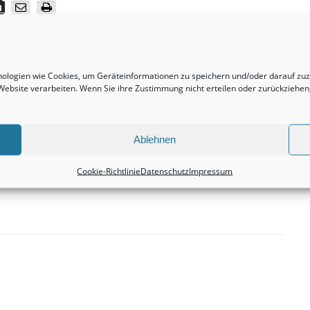
Nächster Beitrag
hnologien wie Cookies, um Geräteinformationen zu speichern und/oder darauf z
ich
Grundstücke sind immer eine absolut ertragreiche
r Website verarbeiten. Wenn Sie ihre Zustimmung nicht erteilen oder zurückzieh
Investition.
Immobilienvermittlung
Ablehnen
Cookie-Richtlinie
Datenschutz
Impressum