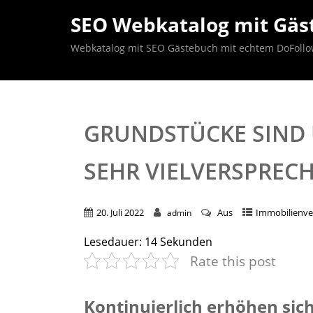
SEO Webkatalog mit Gäst
Webkatalog mit SEO Gästebuch mit echtem DoFollow B
GRUNDSTÜCKE SIND 
SEHR VIELVERSPREC
20. Juli 2022
Aus
Immobilienve
admin
Lesedauer:
14
Sekunden
Rate this post
Kontinuierlich erhöhen sic