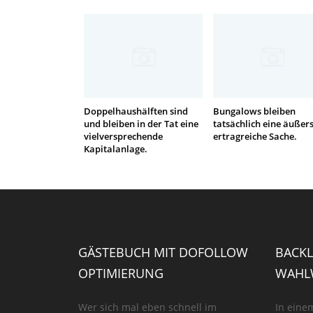
Doppelhaushälften sind
Bungalows bleiben
und bleiben in der Tat eine
tatsächlich eine äußers
vielversprechende
ertragreiche Sache.
Kapitalanlage.
GÄSTEBUCH MIT DOFOLLOW
BACKL
OPTIMIERUNG
WAHLW
Wer sich mal eben schnell im
In eine