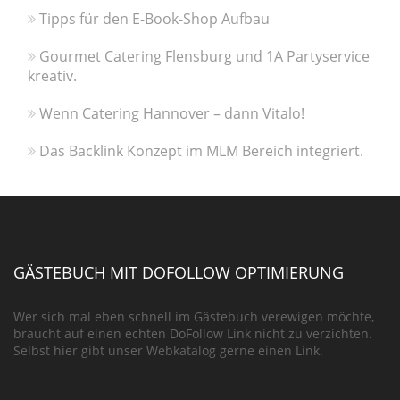
Tipps für den E-Book-Shop Aufbau
Gourmet Catering Flensburg und 1A Partyservice
kreativ.
Wenn Catering Hannover – dann Vitalo!
Das Backlink Konzept im MLM Bereich integriert.
GÄSTEBUCH MIT DOFOLLOW OPTIMIERUNG
Wer sich mal eben schnell im Gästebuch verewigen möchte,
braucht auf einen echten DoFollow Link nicht zu verzichten.
Selbst hier gibt unser Webkatalog gerne einen Link.