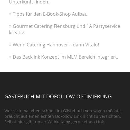
Unterkunft finden.
Tipps für den E-Book-Shop Aufbau
Gourmet Catering Flensburg und 1A Partyservice
kreativ.
Wenn Catering Hannover – dann Vitalo!
Das Backlink Konzept im MLM Bereich integriert.
GÄSTEBUCH MIT DOFOLLOW OPTIMIERUNG
Wer sich mal eben schnell im Gästebuch verewigen möchte,
braucht auf einen echten DoFollow Link nicht zu verzichten.
Selbst hier gibt unser Webkatalog gerne einen Link.